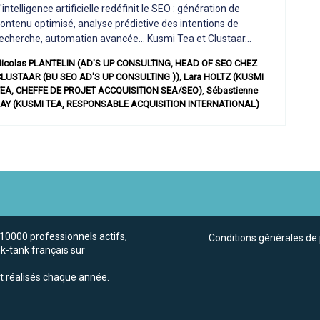
'intelligence artificielle redéfinit le SEO : génération de
ontenu optimisé, analyse prédictive des intentions de
echerche, automation avancée… Kusmi Tea et Clustaar...
icolas
PLANTELIN
(
AD'S UP CONSULTING
,
HEAD OF SEO CHEZ
LUSTAAR (BU SEO AD'S UP CONSULTING )
)
Lara
HOLTZ
(
KUSMI
TEA
,
CHEFFE DE PROJET ACCQUISITION SEA/SEO
)
Sébastienne
LAY
(
KUSMI TEA
,
RESPONSABLE ACQUISITION INTERNATIONAL
)
110000 professionnels actifs,
Conditions générales de 
nk-tank français sur
t réalisés chaque année.