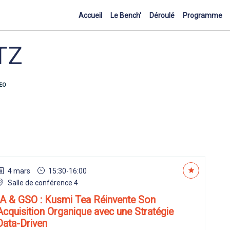
Accueil
Le Bench'
Déroulé
Programme
TZ
SEO
4 mars
15:30
-
16:00
Salle de conférence 4
IA & GSO : Kusmi Tea Réinvente Son
Acquisition Organique avec une Stratégie
Data-Driven