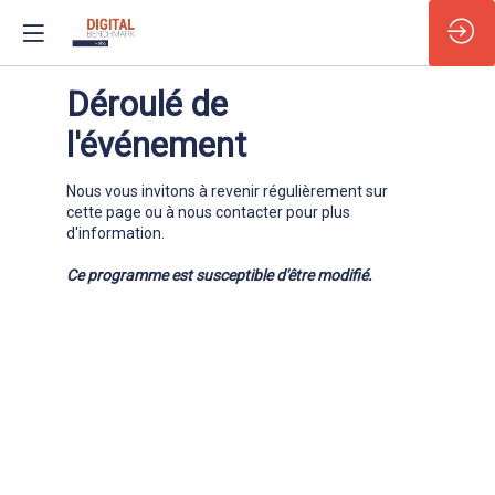
Déroulé de
MAR
l'événement
4
MA
202
Nous vous invitons à revenir régulièrement sur
cette page ou à nous contacter pour plus
d'information.
Ce programme est susceptible d'être modifié.
1
B
à 
Ma
Vot
ser
vot
Vou
dép
bag