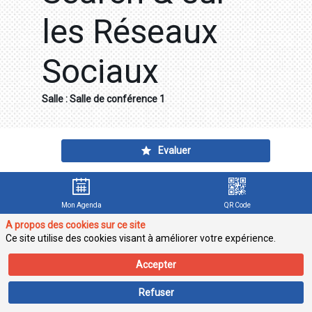
les Réseaux
Sociaux
Salle :
Salle de conférence 1
Description
Evaluer
Découvrez
comment
le
Search
Mon Agenda
QR Code
et
A propos des cookies sur ce site
le
Social
Ce site utilise des cookies visant à améliorer votre expérience.
Listening
permettent
Accepter
d’identifier
les
Refuser
tendances
émergentes